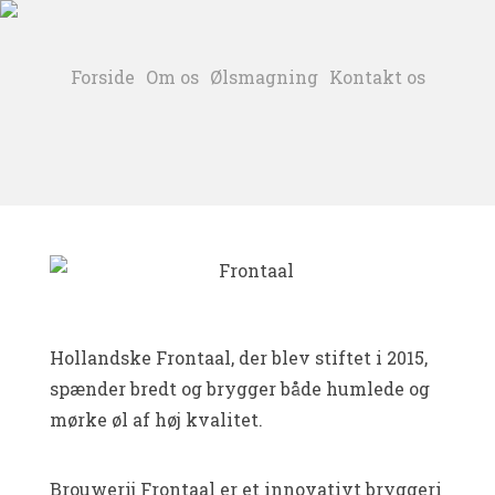
Skip
to
content
Forside
Om os
Ølsmagning
Kontakt os
Hollandske Frontaal, der blev stiftet i 2015,
spænder bredt og brygger både humlede og
mørke øl af høj kvalitet.
Brouwerij Frontaal er et innovativt bryggeri