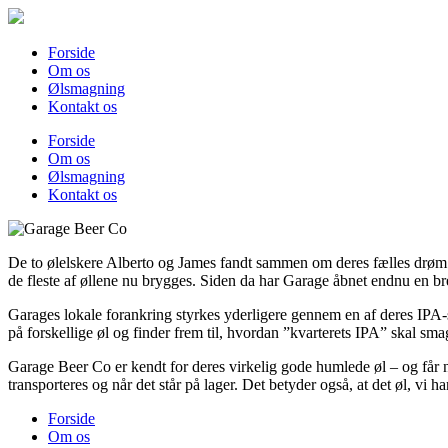
Skip
to
content
Forside
Om os
Ølsmagning
Kontakt os
Forside
Om os
Ølsmagning
Kontakt os
De to ølelskere Alberto og James fandt sammen om deres fælles drøm 
de fleste af øllene nu brygges. Siden da har Garage åbnet endnu en b
Garages lokale forankring styrkes yderligere gennem en af deres IPA-se
på forskellige øl og finder frem til, hvordan ”kvarterets IPA” skal s
Garage Beer Co er kendt for deres virkelig gode humlede øl – og får n
transporteres og når det står på lager. Det betyder også, at det øl, vi 
Forside
Om os