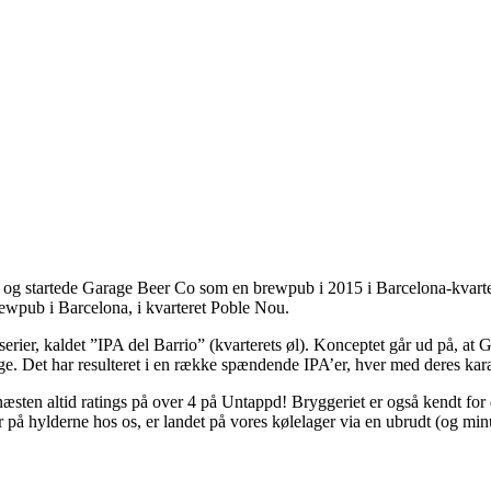
og startede Garage Beer Co som en brewpub i 2015 i Barcelona-kvarteret
rewpub i Barcelona, i kvarteret Poble Nou.
rier, kaldet ”IPA del Barrio” (kvarterets øl). Konceptet går ud på, at 
mage. Det har resulteret i en række spændende IPA’er, hver med deres kar
æsten altid ratings på over 4 på Untappd! Bryggeriet er også kendt for d
har på hylderne hos os, er landet på vores kølelager via en ubrudt (og mi