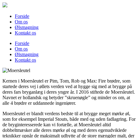
Skip
to
content
Forside
Om os
Ølsmagning
Kontakt os
Forside
Om os
Ølsmagning
Kontakt os
Kernen i Moersleutel er Pim, Tom, Rob og Max: Fire brødre, som
startede deres vej i øllets verden ved at hygge sig med at brygge på
deres fars bryganlæg i deres yngre år. I 2016 stiftede de Moersleutel.
Navnet er hollandsk og betyder ”skruenøgle” og minder os om, at
alle 4 brødre er uddannede ingeniører.
Moersleutel er blandt verdens bedste til at brygge meget mørke øl,
som for eksempel Imperial Stouts, både med og uden fadlagring. For
de bryginteresserede kan vi fortælle, at Moersleutel altid
dobbeltmæsker alle deres mørke øl og med deres egenudviklede
teknikker opnår de maksimalt udbytte af de store mængder malt, der