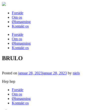
Skip
to
content
Forside
Om os
Ølsmagning
Kontakt os
Forside
Om os
Ølsmagning
Kontakt os
BRULO
Posted on
januar 28, 2023
januar 28, 2023
by
niels
Hep hep
Forside
Om os
Ølsmagning
Kontakt os